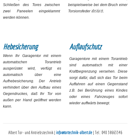
Schließen des Tores zwischen
beispielsweise bei dem Bruch einer
abstürzt.
zwei Paneelen eingeklammt
Torsionsfeder
werden können.
Hebesicherung
Auflaufschutz
Wenn Ihr Garagentor mit einem
Garagentore mit einem Torantrieb
automatischen Torantrieb
sind automatisch mit einer
ausgerüstet wird, verfügt es
Kraftbegrenzung versehen. Diese
automatisch über eine
sorgt dafür, daß sich das Tor beim
Aufhebesicherung. Der Antrieb
Auffahren auf einen Gegenstand
verhindert über den Aufbau eines
z.B. bei Berührung eines Kindes
Gegendruckes, daß Ihr Tor von
oder eines Fahrzeuges sofort
außen per Hand geöffnet werden
wieder auffwärts bewegt.
kann.
Albert Tor- und Antriebstechnik
|
info@tortechnik-albert.de
| Tel.: 040 38663346